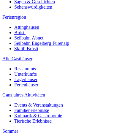
Sagen & Geschichten
Sehenswürdigkeiten
Ferienregion
Attinghausen
Brüsti
Seilbahn Äbnet
Seilbahn Engelberg-Fürenalp
Skilift Brüsti
Alle Gasthäuser
Restaurants
Unterkünfte
Lagerhäuser
Ferienhäuser
Ganzjahres Aktivitäten
Events & Veranstaltungen
Familienerlebnisse
Kulinarik & Gastronomie
Tierische Erlebnisse
Sommer