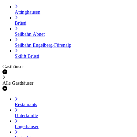
Attinghausen
Brüsti
Seilbahn Äbnet
Seilbahn Engelberg-Fürenalp
Skilift Brüsti
Gasthäuser
Alle Gasthäuser
Restaurants
Unterkünfte
Lagerhäuser