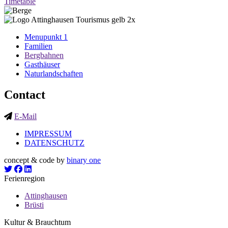
Timetable
Menupunkt 1
Familien
Bergbahnen
Gasthäuser
Naturlandschaften
Contact
E-Mail
IMPRESSUM
DATENSCHUTZ
concept & code by
binary one
Ferienregion
Attinghausen
Brüsti
Kultur & Brauchtum