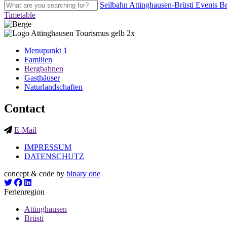
Seilbahn Attinghausen-Brüsti
Events
Br
Timetable
Menupunkt 1
Familien
Bergbahnen
Gasthäuser
Naturlandschaften
Contact
E-Mail
IMPRESSUM
DATENSCHUTZ
concept & code by
binary one
Ferienregion
Attinghausen
Brüsti