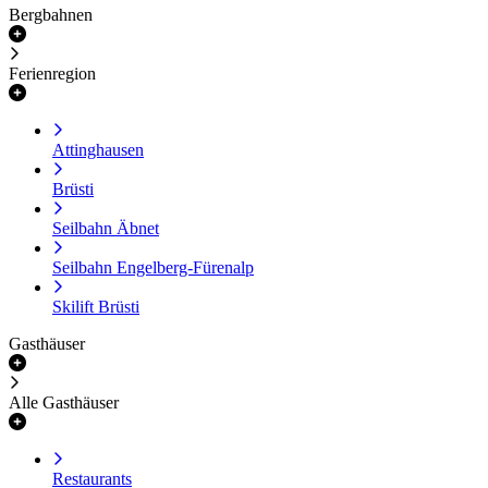
Bergbahnen
Ferienregion
Attinghausen
Brüsti
Seilbahn Äbnet
Seilbahn Engelberg-Fürenalp
Skilift Brüsti
Gasthäuser
Alle Gasthäuser
Restaurants