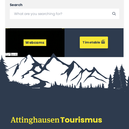
Search
Webcams
Timetable