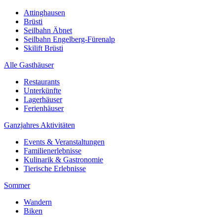
Attinghausen
Brüsti
Seilbahn Äbnet
Seilbahn Engelberg-Fürenalp
Skilift Brüsti
Alle Gasthäuser
Restaurants
Unterkünfte
Lagerhäuser
Ferienhäuser
Ganzjahres Aktivitäten
Events & Veranstaltungen
Familienerlebnisse
Kulinarik & Gastronomie
Tierische Erlebnisse
Sommer
Wandern
Biken