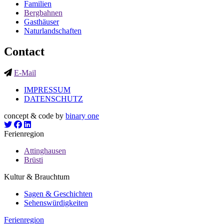
Familien
Bergbahnen
Gasthäuser
Naturlandschaften
Contact
E-Mail
IMPRESSUM
DATENSCHUTZ
concept & code by
binary one
Ferienregion
Attinghausen
Brüsti
Kultur & Brauchtum
Sagen & Geschichten
Sehenswürdigkeiten
Ferienregion