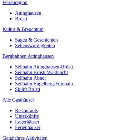
Ferienregion
Attinghausen
Brüsti
Kultur & Brauchtum
Sagen & Geschichten
Sehenswürdigkeiten
Bergbahnen Attinghausen
Seilbahn Attinghausen-Brüsti
Seilbahn Brüsti-Waldnacht
Seilbahn Äbnet
Seilbahn Engelberg-Fürenalp
Skilift Brüsti
Alle Gasthäuser
Restaurants
Unterkünfte
Lagerhäuser
Ferienhäuser
Ganzjahres Aktivitäten