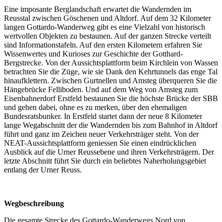
Eine imposante Berglandschaft erwartet die Wandernden im
Reusstal zwischen Göschenen und Altdorf. Auf dem 32 Kilometer
langen Gottardo-Wanderweg gibt es eine Vielzahl von historisch
wertvollen Objekten zu bestaunen. Auf der ganzen Strecke verteilt
sind Informationstafeln. Auf den ersten Kilometern erfahren Sie
Wissenwertes und Kurioses zur Geschichte der Gotthard-
Bergstrecke. Von der Aussichtsplattform beim Kirchlein von Wassen
betrachten Sie die Züge, wie sie Dank den Kehrtunnels das enge Tal
hinaufklettern. Zwischen Gurtnellen und Amsteg überqueren Sie die
Hängebrücke Felliboden. Und auf dem Weg von Amsteg zum
Eisenbahnerdorf Erstfeld bestaunen Sie die höchste Brücke der SBB
und gehen dabei, ohne es zu merken, über den ehemaligen
Bundesratsbunker. In Erstfeld startet dann der neue 8 Kilometer
lange Wegabschnitt der die Wandernden bis zum Bahnhof in Altdorf
führt und ganz im Zeichen neuer Verkehrsträger steht. Von der
NEAT-Aussichtsplattform geniessen Sie einen eindrücklichen
Ausblick auf die Urner Reussebene und ihren Verkehrsträgern. Der
letzte Abschnitt führt Sie durch ein beliebtes Naherholungsgebiet
entlang der Urner Reuss.
Wegbeschreibung
Die gesamte Strecke des Gottardo-Wanderwegs Nord von