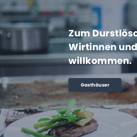
Zum Durstlösc
Wirtinnen und 
willkommen.
Gasthäuser