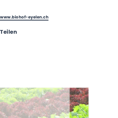
www.biohof-eyelen.ch
Teilen