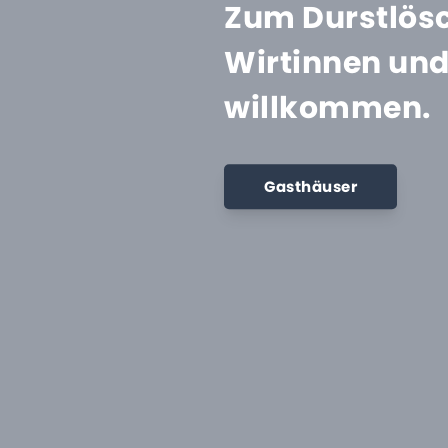
Zum Durstlösc
Wirtinnen und 
willkommen.
Gasthäuser